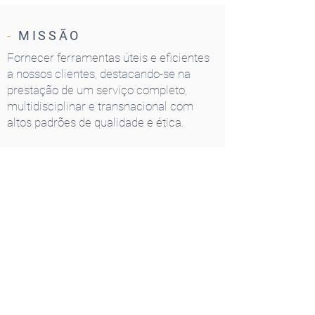
-
MISSÃO
Fornecer ferramentas úteis e eficientes
a nossos clientes, destacando-se na
prestação de um serviço completo,
multidisciplinar e transnacional com
altos padrões de qualidade e ética.
-
VISÃO
Ser uma organização jurídica líder na
Ibero-América pela capacidade de
facilitar e promover negócios
transfronteiriços, através de soluções
jurídicas eficientes, eficazes e
inovadoras.