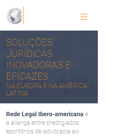
SOLUÇÕES
JURÍDICAS
INOVADORAS E
EFICAZES
NA EUROPA E NA AMÉRICA
LATINA
Rede Legal Ibero-americana
é
a aliança entre prestigiados
escritórios de advocacia ao